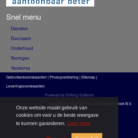
Snel menu
Diensten
Duurzaam
Onderhoud
Storingen
Vacatures
Gebruikersvoorwaarden
|
Privacyverklaring
|
Sitemap
|
Leveringsvoorwaarden
Copyright © 2026 Van Niel Installatietechniek B.V.
Onze website maakt gebruik van
cookies om voor u de beste weergave
te kunnen garanderen.
Lees meer