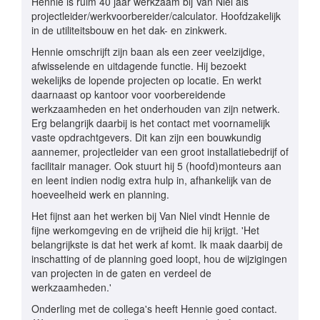
Hennie is ruim 40 jaar werkzaam bij Van Niel als
projectleider/werkvoorbereider/calculator. Hoofdzakelijk
in de utiliteitsbouw en het dak- en zinkwerk.
Hennie omschrijft zijn baan als een zeer veelzijdige,
afwisselende en uitdagende functie. Hij bezoekt
wekelijks de lopende projecten op locatie. En werkt
daarnaast op kantoor voor voorbereidende
werkzaamheden en het onderhouden van zijn netwerk.
Erg belangrijk daarbij is het contact met voornamelijk
vaste opdrachtgevers. Dit kan zijn een bouwkundig
aannemer, projectleider van een groot installatiebedrijf of
facilitair manager. Ook stuurt hij 5 (hoofd)monteurs aan
en leent indien nodig extra hulp in, afhankelijk van de
hoeveelheid werk en planning.
Het fijnst aan het werken bij Van Niel vindt Hennie de
fijne werkomgeving en de vrijheid die hij krijgt. 'Het
belangrijkste is dat het werk af komt. Ik maak daarbij de
inschatting of de planning goed loopt, hou de wijzigingen
van projecten in de gaten en verdeel de
werkzaamheden.'
Onderling met de collega's heeft Hennie goed contact.