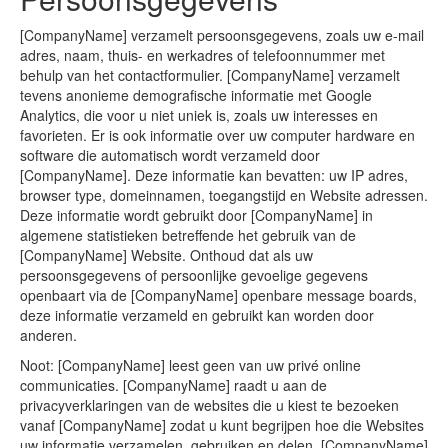
[CompanyName] verzamelt persoonsgegevens, zoals uw e-mail
adres, naam, thuis- en werkadres of telefoonnummer met
behulp van het contactformulier. [CompanyName] verzamelt
tevens anonieme demografische informatie met Google
Analytics, die voor u niet uniek is, zoals uw interesses en
favorieten. Er is ook informatie over uw computer hardware en
software die automatisch wordt verzameld door
[CompanyName]. Deze informatie kan bevatten: uw IP adres,
browser type, domeinnamen, toegangstijd en Website adressen.
Deze informatie wordt gebruikt door [CompanyName] in
algemene statistieken betreffende het gebruik van de
[CompanyName] Website. Onthoud dat als uw
persoonsgegevens of persoonlijke gevoelige gegevens
openbaart via de [CompanyName] openbare message boards,
deze informatie verzameld en gebruikt kan worden door
anderen.
Noot: [CompanyName] leest geen van uw privé online
communicaties. [CompanyName] raadt u aan de
privacyverklaringen van de websites die u kiest te bezoeken
vanaf [CompanyName] zodat u kunt begrijpen hoe die Websites
uw informatie verzamelen, gebruiken en delen. [CompanyName]