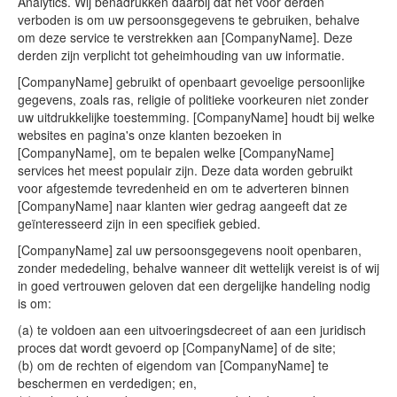
Analytics. Wij benadrukken daarbij dat het voor derden
verboden is om uw persoonsgegevens te gebruiken, behalve
om deze service te verstrekken aan [CompanyName]. Deze
derden zijn verplicht tot geheimhouding van uw informatie.
[CompanyName] gebruikt of openbaart gevoelige persoonlijke
gegevens, zoals ras, religie of politieke voorkeuren niet zonder
uw uitdrukkelijke toestemming. [CompanyName] houdt bij welke
websites en pagina's onze klanten bezoeken in
[CompanyName], om te bepalen welke [CompanyName]
services het meest populair zijn. Deze data worden gebruikt
voor afgestemde tevredenheid en om te adverteren binnen
[CompanyName] naar klanten wier gedrag aangeeft dat ze
geïnteresseerd zijn in een specifiek gebied.
[CompanyName] zal uw persoonsgegevens nooit openbaren,
zonder mededeling, behalve wanneer dit wettelijk vereist is of wij
in goed vertrouwen geloven dat een dergelijke handeling nodig
is om:
(a) te voldoen aan een uitvoeringsdecreet of aan een juridisch
proces dat wordt gevoerd op [CompanyName] of de site;
(b) om de rechten of eigendom van [CompanyName] te
beschermen en verdedigen; en,