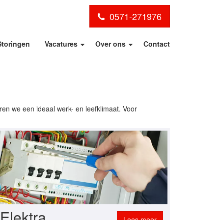
0571-271976
Storingen
Vacatures
Over ons
Contact
ren we een ideaal werk- en leefklimaat. Voor
Elektra
Lees meer