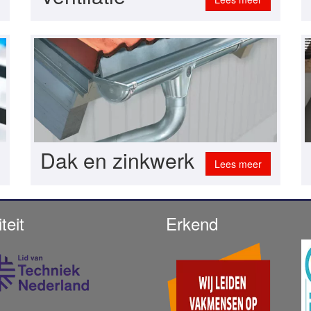
Dak en zinkwerk
Lees meer
teit
Erkend